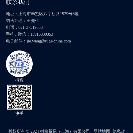
联系我们
地址：上海市奉贤区八字桥路1929号3幢
ZF 外离合器盘 1024 302 050
采埃孚换档轴 1304 307 272
销售经理：王先生
电话：021-37519553
产品分类
手机 / 微信：13916830353
电子邮件：
jie.wang@suge-china.com
产品咨询
抖音
快手
版权所有 ©
2024
树格贸易（上海）有限公司
网站地图
隐私政