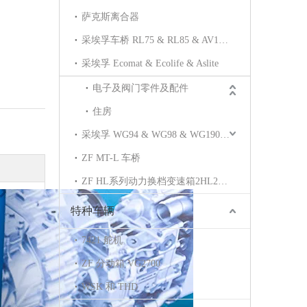
萨克斯离合器
采埃孚车桥 RL75 & RL85 & AV132& AV133
采埃孚 Ecomat & Ecolife & Aslite
电子及阀门零件及配件
住房
采埃孚 WG94 & WG98 & WG190 & WG210& WG171 & WG211
ZF MT-L 车桥
ZF HL系列动力换档变速箱2HL270 2HL290
特种车辆
7421 舵机
ZF 分动箱 VG2700
WSK 和 THD