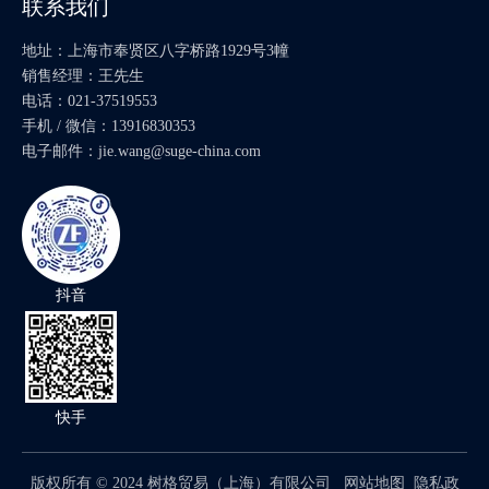
联系我们
上一条:
下一条:
地址：上海市奉贤区八字桥路1929号3幢
销售经理：王先生
电话：021-37519553
相关产品
手机 / 微信：13916830353
电子邮件：
jie.wang@suge-china.com
抖音
采埃孚越野电缆 6029 027 135
ZF 插头套件 6029 199 043
快手
产品分类
版权所有 ©
2024
树格贸易（上海）有限公司
网站地图
隐私政